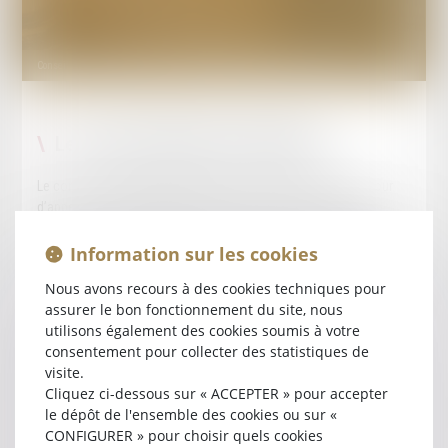
Conseil régional de discipline
La compétence du Conseil de Discipline
Le conseil régional de discipline
Le conseil de discipline institué dans le ressort de chaque cour
d’appel, est compétent pour juger en première instance des
infractions et fautes commises par les avocats, ou par un ancien
avocat dès lors qu’à l’époque des faits il était inscrit au tableau
Information sur les cookies
ou sur la liste des avocats honoraires, relevant des barreaux qui
Nous avons recours à des cookies techniques pour
s’y trouvent établis.
assurer le bon fonctionnement du site, nous
utilisons également des cookies soumis à votre
Le conseil de discipline est une juridiction composée de
consentement pour collecter des statistiques de
représentants élus des conseils de l’ordre du ressort de la cour
visite.
d’appel.
Cliquez ci-dessous sur « ACCEPTER » pour accepter
le dépôt de l'ensemble des cookies ou sur «
Les faits susceptibles de faire l’objet de poursuites disciplinaires
CONFIGURER » pour choisir quels cookies
sont ceux visés à l’
article 183 du décret n° 91-1197 du 27